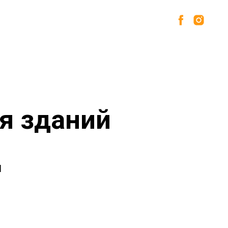
ты
Контакты
+375445153300
я зданий
я