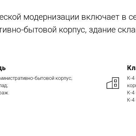
еской модернизации включает в се
ивно-бытовой корпус, здание скла
дь
Кл
дминистративно-бытовой корпус;
К-4
лад;
кор
араж.
К-4 
К-4